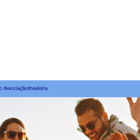
 AssociaçãoBrasileira