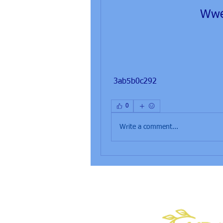
Wwe
 3ab5b0c292
0
Write a comment...