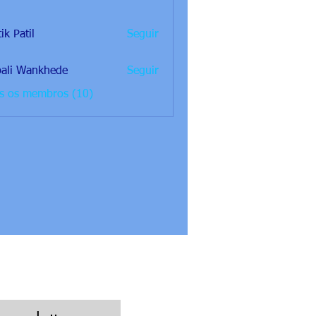
ik Patil
Seguir
ali Wankhede
Seguir
os os membros (10)