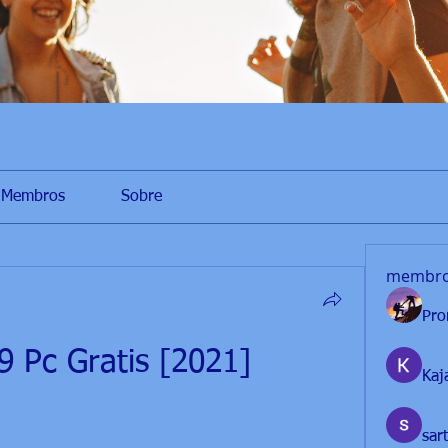
Membros
Sobre
membr
Pro
 Pc Gratis [2021]
Kaj
sar