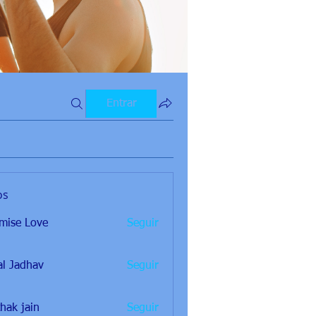
Entrar
os
mise Love
Seguir
al Jadhav
Seguir
thak jain
Seguir