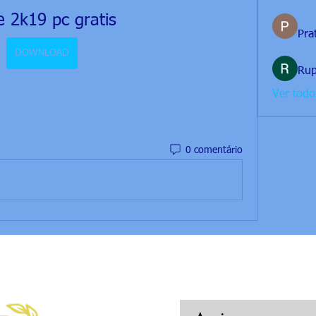
 2k19 pc gratis
Prat
DOWNLOAD
Rup
Ver tod
0 comentário