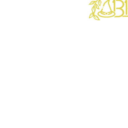
Encontre-
gori@casadebrux
E-MAIL:
9.4785.2122
Organização &
Apoio: