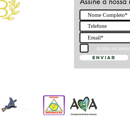
Assine a nossa 
nos
Aceito os term
a.com.br
Enviar