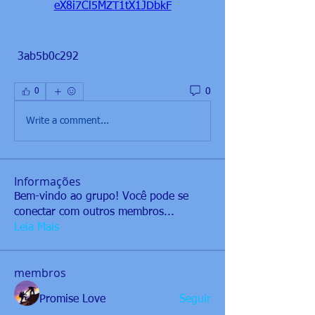
eX8i7Cl5MZT1tX1JDbkF
 3ab5b0c292
0
0
Write a comment...
Informações
Bem-vindo ao grupo! Você pode se
conectar com outros membros
...
Leia Mais
membros
Promise Love
Seguir