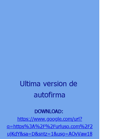
Ultima version de 
autofirma
DOWNLOAD: 
https://www.google.com/url?
q=https%3A%2F%2Furluso.com%2F2
ujKdY&sa=D&sntz=1&usg=AOvVaw18