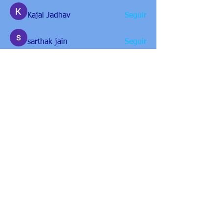
Kajal Jadhav
Seguir
sarthak jain
Seguir
Pratik Patil
Seguir
Rupali Wankhede
Seguir
Ver todos os membros (10)
Encontre-nos
gori@casadebruxa.com.br
E-MAIL: