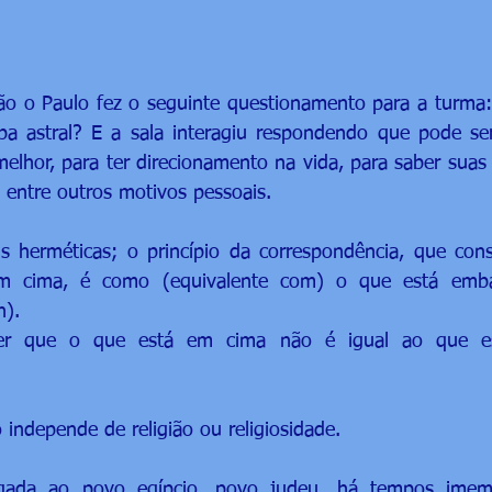
ção o Paulo fez o seguinte questionamento para a turma:
pa astral? E a sala interagiu respondendo que pode ser
elhor, para ter direcionamento na vida, para saber suas v
 entre outros motivos pessoais.
is herméticas; o princípio da correspondência, que con
m cima, é como (equivalente com) o que está emba
n).
ecer que o que está em cima não é igual ao que es
 independe de religião ou religiosidade.
ligada ao povo egípcio, povo judeu, há tempos imemo