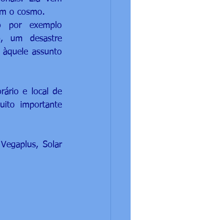
om o cosmo. 
o por exemplo 
, um desastre 
 àquele assunto 
ário e local de 
ito importante 
egaplus, Solar 