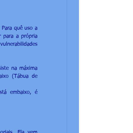
 Para quê uso a 
 para a própria 
ulnerabilidades 
siste na máxima 
ixo (Tábua de 
tá embaixo, é 
riais. Ela vem 