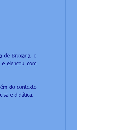
 de Bruxaria, o 
 e elencou com 
ém do contexto 
isa e didática.