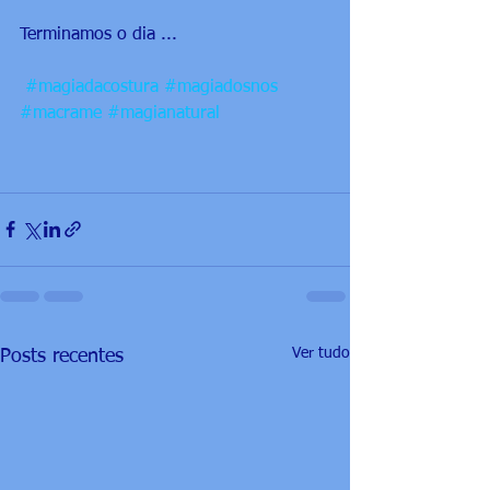
Terminamos o dia ...
#magiadacostura
#magiadosnos
#macrame
#magianatural
Ver tudo
Posts recentes