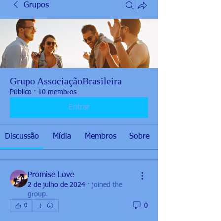
Grupos
Grupo AssociaçãoBrasileira
Público
·
10 membros
Entrar
Discussão
Mídia
Membros
Sobre
Promise Love
2 de julho de 2024
·
joined the
group.
0
0