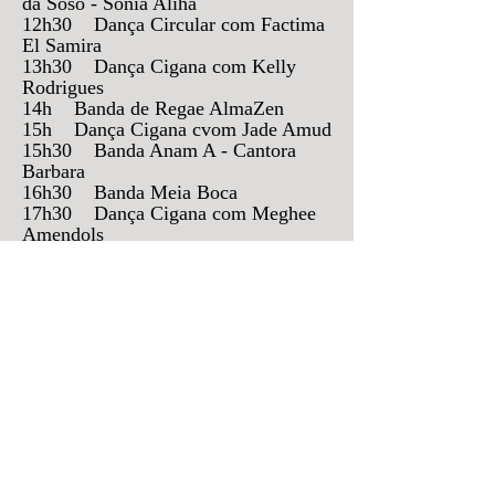
da Soso - Sonia Aliha
12h30 Dança Circular com Factima
El Samira
13h30 Dança Cigana com Kelly
Rodrigues
14h Banda de Regae AlmaZen
15h Dança Cigana cvom Jade Amud
15h30 Banda Anam A - Cantora
Barbara
16h30 Banda Meia Boca
17h30 Dança Cigana com Meghee
Amendols
Encontre-nos
gori@casadebruxa.com.br
E-MAIL:
9.4785.2122