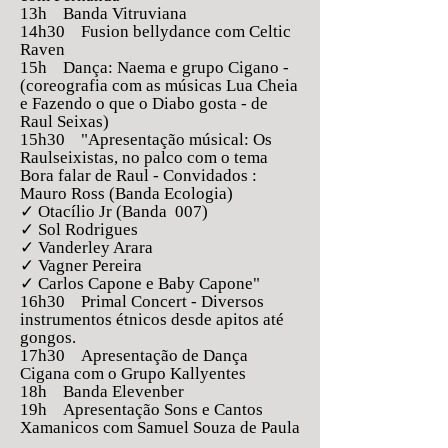
13h Banda Vitruviana
14h30 Fusion bellydance com Celtic
Raven
15h Dança: Naema e grupo Cigano -
(coreografia com as músicas Lua Cheia
e Fazendo o que o Diabo gosta - de
Raul Seixas)
15h30 "Apresentação músical: Os
Raulseixistas, no palco com o tema
Bora falar de Raul - Convidados :
Mauro Ross (Banda Ecologia)
✓ Otacílio Jr (Banda 007)
✓ Sol Rodrigues
✓ Vanderley Arara
✓ Vagner Pereira
✓ Carlos Capone e Baby Capone"
16h30 Primal Concert - Diversos
instrumentos étnicos desde apitos até
gongos.
17h30 Apresentação de Dança
Cigana com o Grupo Kallyentes
18h Banda Elevenber
19h Apresentação Sons e Cantos
Xamanicos com Samuel Souza de Paula