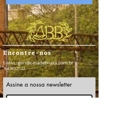
Encontre-nos
gori@casadebruxa.com.br
E-MAIL:
9.4785.2122
Assine a nossa newsletter