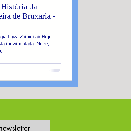
História da
ira de Bruxaria -
agia Luiza Zomignan Hoje,
stá movimentada. Meire,
,...
newsletter