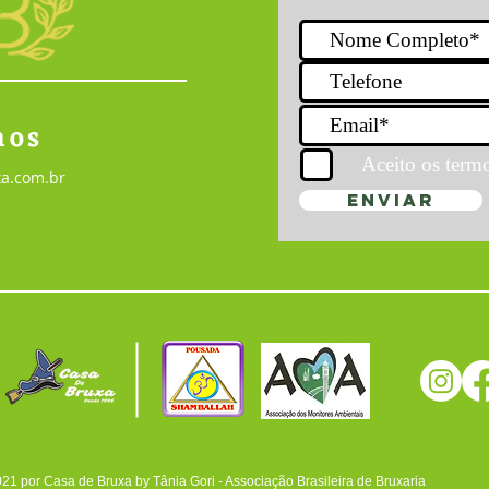
nos
Aceito os term
a.com.br
Enviar
21 por Casa de Bruxa by Tânia Gori - Associação Brasileira de Bruxaria