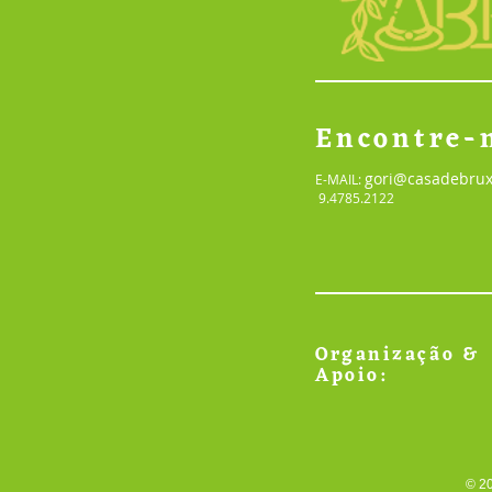
Encontre-
gori@casadebrux
E-MAIL:
9.4785.2122
Organização &
Apoio:
© 20