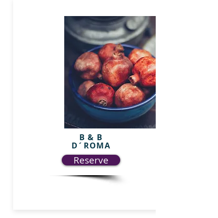
B & B
D´ROMA
Reserve